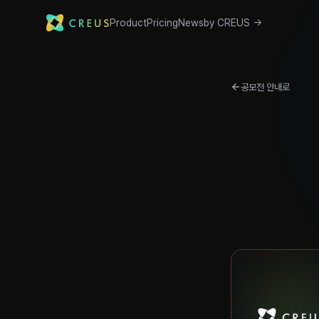
Product
Pricing
News
by CREUS →
공모전 안내로